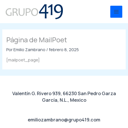
Ir
al
Main
contenido
Men
Página de MailPoet
Por
Emilio Zambrano
/
febrero 8, 2025
[mailpoet_page]
Valentín G. Rivero 939, 66230 San Pedro Garza
García, N.L., Mexico
emiliozambrano@grupo419.com